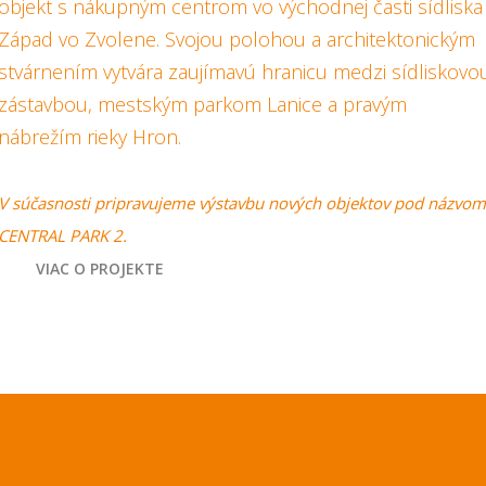
objekt s nákupným centrom vo východnej časti sídliska
Západ vo Zvolene. Svojou polohou a architektonickým
stvárnením vytvára zaujímavú hranicu medzi sídliskovo
zástavbou, mestským parkom Lanice a pravým
nábrežím rieky Hron.
V súčasnosti pripravujeme výstavbu nových objektov pod názvom
CENTRAL PARK 2.
VIAC O PROJEKTE