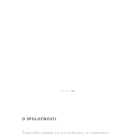
O SPOLOČNOSTI
Špecializujeme sa na prípravu a samotnú