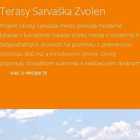
Terasy Sarvaška Zvolen
Projekt Terasy Sarvaška mesto ponúka moderné
bývanie v lukratívnej lokalite blízko mesta v moderných
dvojpodlažných domoch na pozemku s priemernou
rozlohou 800 m2 a množstvom zelene. Domy
disponujú dostatkom súkromia a nadčasovým dizajnom
VIAC O PROJEKTE