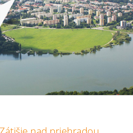
Zátišie nad priehradou